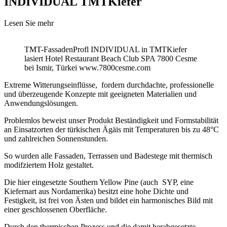
INDIVIDUAL TMTKiefer
Lesen Sie mehr
TMT-FassadenProfl INDIVIDUAL in TMTKiefer
lasiert Hotel Restaurant Beach Club SPA 7800 Cesme
bei Ismir, Türkei www.7800cesme.com
Extreme Witterungseinflüsse, fordern durchdachte, professionelle
und überzeugende Konzepte mit geeigneten Materialien und
Anwendungslösungen.
Problemlos beweist unser Produkt Beständigkeit und Formstabilität
an Einsatzorten der türkischen Ägäis mit Temperaturen bis zu 48°C
und zahlreichen Sonnenstunden.
So wurden alle Fassaden, Terrassen und Badestege mit thermisch
modifziertem Holz gestaltet.
Die hier eingesetzte Southern Yellow Pine (auch SYP, eine
Kiefernart aus Nordamerika) besitzt eine hohe Dichte und
Festigkeit, ist frei von Ästen und bildet ein harmonisches Bild mit
einer geschlossenen Oberfläche.
Durch den thermischen Prozess und die damit herabgesetzte